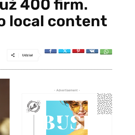
uż 400 firm.
o local content
Udział
- Advertisement -