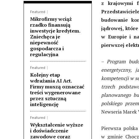
z krajowymi 
Przedstawicie
Featured
Mikrofirmy wciąż
budowanie kom
rzadko finansują
jądrowej, któr
inwestycje kredytem.
Zniechęca je
w Europie i na
niepewność
pierwszej elekt
gospodarcza i
regulacyjna
–
Program budo
Featured
energetyczny, 
Kolejny etap
kompetencji w se
wdrażania AI Act.
Firmy muszą oznaczać
trzech podstaw
treści wygenerowane
planowanego bud
przez sztuczną
polskiego przem
inteligencję
Newseria Marek 
Featured
Wykształcenie wyższe
Pierwsza polska
i doświadczenie
zawodowe coraz
w gminie Chocz