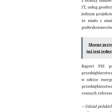
z branży budowl
IT, usług geode
jednym projekcie
że miało z nimi
podwykonawców, 
Mocne przys
już jest jed
Raport PIE po
przedsiębiorstwa
w sektor energe
przedsiębiorstw
cennych referenc
– Udział polskic