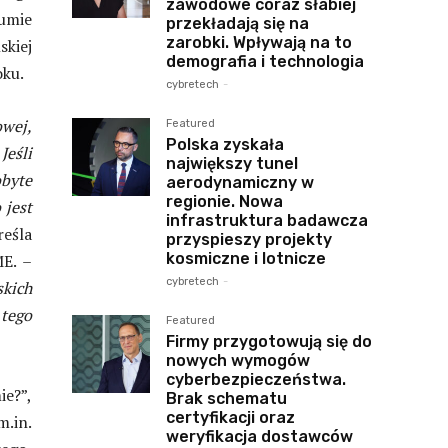
zawodowe coraz słabiej
umie
przekładają się na
zarobki. Wpływają na to
kiej
demografia i technologia
oku.
cybretech
-
owej,
Featured
Polska zyskała
Jeśli
największy tunel
byte
aerodynamiczny w
regionie. Nowa
 jest
infrastruktura badawcza
eśla
przyspieszy projekty
kosmiczne i lotnicze
E. –
cybretech
-
kich
 tego
Featured
Firmy przygotowują się do
nowych wymogów
cyberbezpieczeństwa.
ie?”,
Brak schematu
certyfikacji oraz
m.in.
weryfikacja dostawców