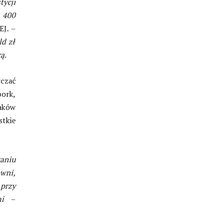
tycji
o 400
EJ. –
d zł
ą.
rczać
bork,
aków
tkie
waniu
owni,
 przy
wni
–