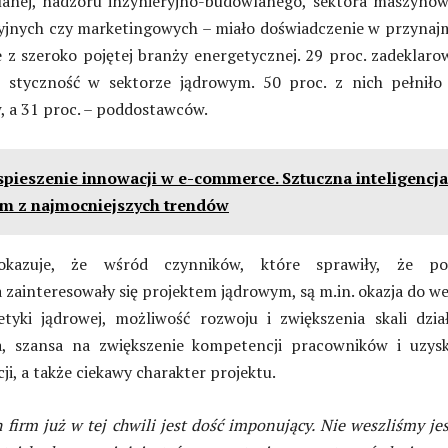
anej, nadzoru inżynieryjno-budowlanego, sektora maszynow
zyjnych czy marketingowych – miało doświadczenie w przynaj
 z szeroko pojętej branży energetycznej. 29 proc. zadeklaro
 styczność w sektorze jądrowym. 50 proc. z nich pełniło 
a 31 proc. – poddostawców.
pieszenie innowacji w e-commerce. Sztuczna inteligencja
nym z najmocniejszych trendów
kazuje, że wśród czynników, które sprawiły, że pol
 zainteresowały się projektem jądrowym, są m.in. okazja do we
tyki jądrowej, możliwość rozwoju i zwiększenia skali dzia
a, szansa na zwiększenie kompetencji pracowników i uzysk
ji, a także ciekawy charakter projektu.
h firm już w tej chwili jest dość imponujący. Nie weszliśmy je