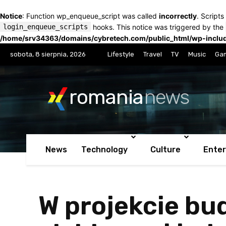
Notice
: Function wp_enqueue_script was called
incorrectly
. Script
login_enqueue_scripts
hooks. This notice was triggered by the
/home/srv34363/domains/cybretech.com/public_html/wp-includ
sobota, 8 sierpnia, 2026
Lifestyle
Travel
TV
Music
Ga
romania
news
News
Technology
Culture
Ente
W projekcie bu