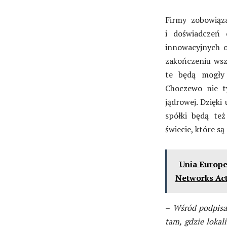
Firmy zobowiąz
i doświadczeń
innowacyjnych 
zakończeniu wsz
te będą mogły
Choczewo nie ty
jądrowej. Dzięki
spółki będą te
świecie, które s
Unia Europe
Networks Act
–
Wśród podpisan
tam, gdzie lokal