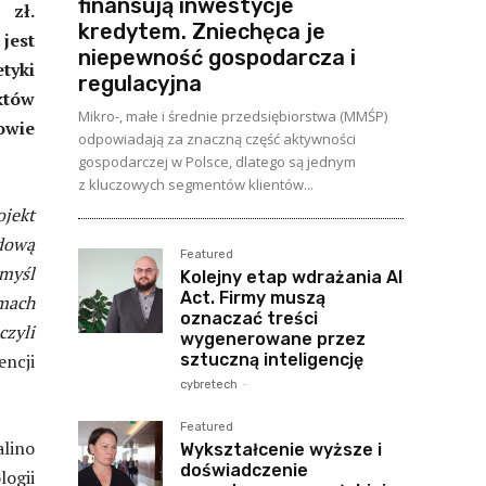
finansują inwestycje
 zł.
kredytem. Zniechęca je
jest
niepewność gospodarcza i
tyki
regulacyjna
któw
Mikro-, małe i średnie przedsiębiorstwa (MMŚP)
owie
odpowiadają za znaczną część aktywności
gospodarczej w Polsce, dlatego są jednym
z kluczowych segmentów klientów...
jekt
dową
Featured
 myśl
Kolejny etap wdrażania AI
Act. Firmy muszą
mach
oznaczać treści
zyli
wygenerowane przez
sztuczną inteligencję
ncji
cybretech
-
Featured
alino
Wykształcenie wyższe i
doświadczenie
ogii