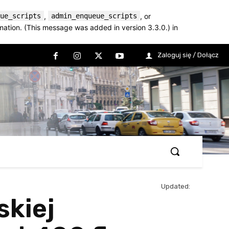
ue_scripts
,
admin_enqueue_scripts
, or
mation. (This message was added in version 3.3.0.) in
Zaloguj się / Dołącz
Updated:
skiej