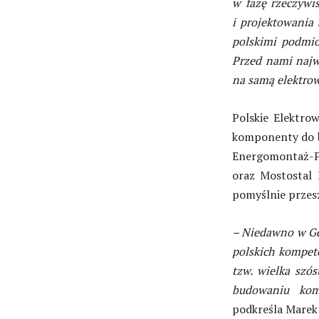
w fazę rzeczywi
i projektowania 
polskimi podmio
Przed nami najw
na samą elektrow
Polskie Elektro
komponenty do b
Energomontaż
oraz Mostostal 
pomyślnie przes
– Niedawno w Gd
polskich kompet
tzw. wielka szó
budowaniu kom
podkreśla Marek