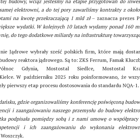
stej budowy, wciąż jesteśmy na etapie przygotowań do inwes
samej elektrowni, a do tej pory zawarliśmy kontrakty z okoł
tami na kwotę przekraczającą 1 mld zł
– zaznacza prezes P
iększe wydatki. W kolejnych 10 latach wydamy ponad 160 ml
nię, do tego dodatkowe miliardy na infrastrukturę towarzysząc
wnie Jądrowe wybrały sześć polskich firm, które mają dosta
udowy reaktora jądrowego. Są to: ZKS Ferrum, Famak Klucz
-Północ Gdynia, Mostostal Siedlce, Mostostal Kr
Kielce. W październiku 2025 roku poinformowano, że wszys
zły pierwszy etap procesu dostosowania do standardu NQA-1.
ańsku, gdzie organizowaliśmy konferencję poświęconą budo
encji i zaangażowaniu naszego przemysłu do budowy elektr
stka podpisała pomiędzy sobą i z nami umowę o współpracy
petencji i ich zaangażowaniu do wykonania elektro
 Woszczyk.