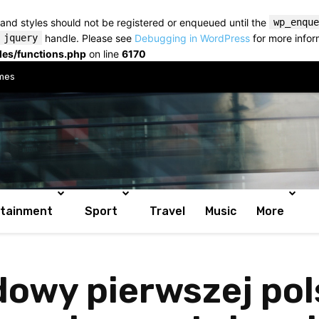
s and styles should not be registered or enqueued until the
wp_enque
jquery
handle. Please see
Debugging in WordPress
for more infor
es/functions.php
on line
6170
mes
rtainment
Sport
Travel
Music
More
dowy pierwszej pol