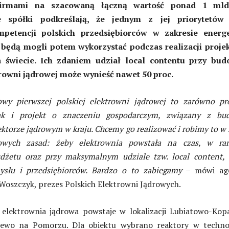
firmami na szacowaną łączną wartość ponad 1 mld
le spółki podkreślają, że jednym z jej priorytetów 
petencji polskich przedsiębiorców w zakresie energe
e będą mogli potem wykorzystać podczas realizacji proje
 świecie. Ich zdaniem udział local contentu przy bud
rowni jądrowej może wynieść nawet 50 proc.
wy pierwszej polskiej elektrowni jądrowej to zarówno pro
jak i projekt o znaczeniu gospodarczym, związany z bu
ktorze jądrowym w kraju. Chcemy go realizować i robimy to w
owych zasad: żeby elektrownia powstała na czas, w ra
żetu oraz przy maksymalnym udziale tzw. local content, c
ysłu i przedsiębiorców. Bardzo o to zabiegamy
– mówi age
Woszczyk, prezes Polskich Elektrowni Jądrowych.
 elektrownia jądrowa powstaje w lokalizacji Lubiatowo-Kop
ewo na Pomorzu. Dla obiektu wybrano reaktory w technol