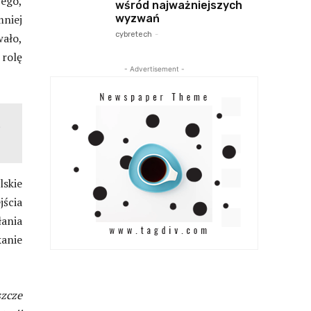
ego,
wśród najważniejszych
wyzwań
mniej
cybretech
-
wało,
rolę
- Advertisement -
skie
jścia
łania
anie
szcze