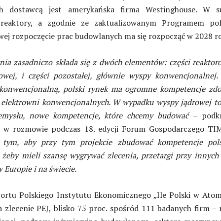
ch dostawcą jest amerykańska firma Westinghouse. W s
reaktory, a zgodnie ze zaktualizowanym Programem pols
owej rozpoczęcie prac budowlanych ma się rozpocząć w 2028 r
ia zasadniczo składa się z dwóch elementów: części reaktor
owej, i części pozostałej, głównie wyspy konwencjonalnej. 
 konwencjonalną, polski rynek ma ogromne kompetencje zdo
 elektrowni konwencjonalnych. W wypadku wyspy jądrowej to
emysłu, nowe kompetencje, które chcemy budować
– podkr
 w rozmowie podczas 18. edycji Forum Gospodarczego TIM
tym, aby przy tym projekcie zbudować kompetencje pols
 żeby mieli szansę wygrywać zlecenia, przetargi przy innych
 Europie i na świecie.
portu Polskiego Instytutu Ekonomicznego „Ile Polski w Atom
 zlecenie PEJ, blisko 75 proc. spośród 111 badanych firm – 