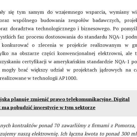
ały się tym samym do wzajemnego wsparcia, wymiany wi
 oraz wspólnego budowania zespołów badawczych, proje
oraz doradztwa technologicznego i biznesowego. Po pomyś
ystkich faz procesu dostosowania do standardu NQA-1 podm
 konkurować o zlecenia w projekcie realizowanym w gm
lko na obszarze części konwencjonalnej elektrowni, ale t
 uzyskaniu certyfikacji w amerykańskim standardzie NQA-1 po
ż mogły brać większy udział w projektach jądrowych na c
ą realizowane w technologii AP1000.
jska planuje zmienić prawo telekomunikacyjne. Digital
 ma pobudzić inwestycje w tym sektorze
ych kontraktów ponad 70 zawarliśmy z firmami z Pomorza, 
izujemy naszą elektrownię. Ich łączna kwota to ponad 300 ml