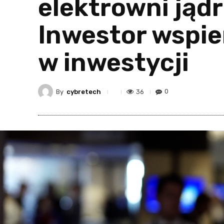
elektrowni jądr
Inwestor wspie
w inwestycji
By
cybretech
36
0