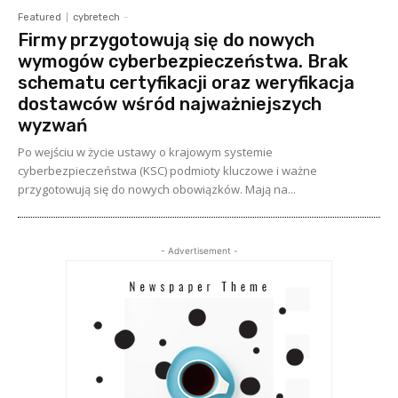
Featured
cybretech
-
Firmy przygotowują się do nowych
wymogów cyberbezpieczeństwa. Brak
schematu certyfikacji oraz weryfikacja
dostawców wśród najważniejszych
wyzwań
Po wejściu w życie ustawy o krajowym systemie
cyberbezpieczeństwa (KSC) podmioty kluczowe i ważne
przygotowują się do nowych obowiązków. Mają na...
- Advertisement -