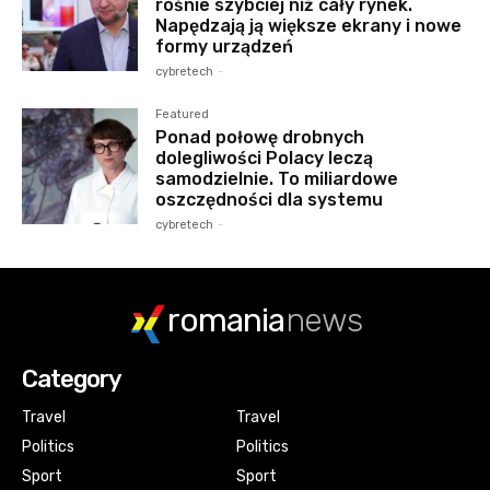
rośnie szybciej niż cały rynek.
Napędzają ją większe ekrany i nowe
formy urządzeń
cybretech
-
Featured
Ponad połowę drobnych
dolegliwości Polacy leczą
samodzielnie. To miliardowe
oszczędności dla systemu
cybretech
-
romania
news
Category
Travel
Travel
Politics
Politics
Sport
Sport