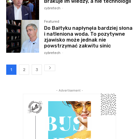
Brakuje im wiedzy, a nie technologii
cybretech
-
Featured
Do Bałtyku napłynęła bardziej słona
i natleniona woda. To pozytywne
zjawisko może jednak nie
powstrzymać zakwitu sinic
cybretech
-
1
2
3
- Advertisement -