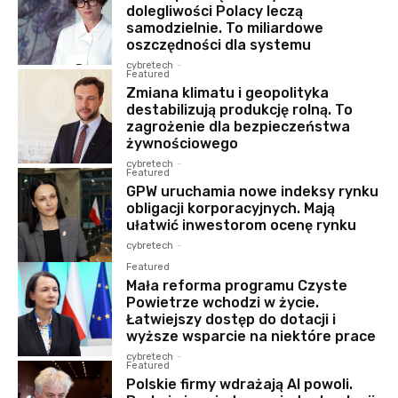
dolegliwości Polacy leczą
samodzielnie. To miliardowe
oszczędności dla systemu
cybretech
-
Featured
Zmiana klimatu i geopolityka
destabilizują produkcję rolną. To
zagrożenie dla bezpieczeństwa
żywnościowego
cybretech
-
Featured
GPW uruchamia nowe indeksy rynku
obligacji korporacyjnych. Mają
ułatwić inwestorom ocenę rynku
cybretech
-
Featured
Mała reforma programu Czyste
Powietrze wchodzi w życie.
Łatwiejszy dostęp do dotacji i
wyższe wsparcie na niektóre prace
cybretech
-
Featured
Polskie firmy wdrażają AI powoli.