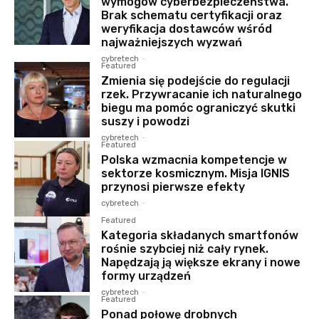
wymogów cyberbezpieczeństwa.
Brak schematu certyfikacji oraz
weryfikacja dostawców wśród
najważniejszych wyzwań
cybretech
-
Featured
Zmienia się podejście do regulacji
rzek. Przywracanie ich naturalnego
biegu ma pomóc ograniczyć skutki
suszy i powodzi
cybretech
-
Featured
Polska wzmacnia kompetencje w
sektorze kosmicznym. Misja IGNIS
przynosi pierwsze efekty
cybretech
-
Featured
Kategoria składanych smartfonów
rośnie szybciej niż cały rynek.
Napędzają ją większe ekrany i nowe
formy urządzeń
cybretech
-
Featured
Ponad połowę drobnych