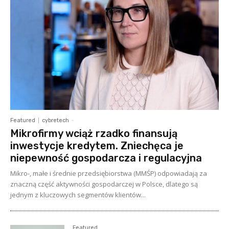
Featured
cybretech
-
Mikrofirmy wciąż rzadko finansują
inwestycje kredytem. Zniechęca je
niepewność gospodarcza i regulacyjna
Mikro-, małe i średnie przedsiębiorstwa (MMŚP) odpowiadają za
znaczną część aktywności gospodarczej w Polsce, dlatego są
jednym z kluczowych segmentów klientów...
Featured