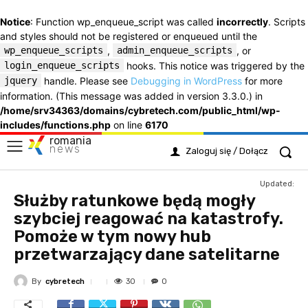
Notice
: Function wp_enqueue_script was called
incorrectly
. Scripts
and styles should not be registered or enqueued until the
wp_enqueue_scripts
,
admin_enqueue_scripts
, or
login_enqueue_scripts
hooks. This notice was triggered by the
jquery
handle. Please see
Debugging in WordPress
for more
information. (This message was added in version 3.3.0.) in
/home/srv34363/domains/cybretech.com/public_html/wp-
includes/functions.php
on line
6170
romania
news
Zaloguj się / Dołącz
Updated:
Służby ratunkowe będą mogły
szybciej reagować na katastrofy.
Pomoże w tym nowy hub
przetwarzający dane satelitarne
By
cybretech
30
0