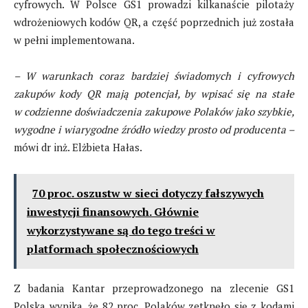
cyfrowych. W Polsce GS1 prowadzi kilkanaście pilotaży
wdrożeniowych kodów QR, a część poprzednich już została
w pełni implementowana.
– W warunkach coraz bardziej świadomych i cyfrowych
zakupów kody QR mają potencjał, by wpisać się
na stałe
w codzienne doświadczenia zakupowe Polaków jako szybkie,
wygodne i wiarygodne źródło wiedzy prosto od producenta –
mówi dr inż. Elżbieta Hałas.
70 proc. oszustw w sieci dotyczy fałszywych
inwestycji finansowych. Głównie
wykorzystywane są do tego treści w
platformach społecznościowych
Z badania Kantar przeprowadzonego na zlecenie GS1
Polska wynika, że 82 proc. Polaków zetknęło się z kodami