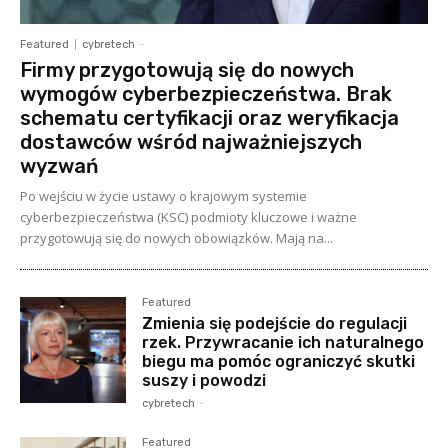
Featured
cybretech
-
Firmy przygotowują się do nowych
wymogów cyberbezpieczeństwa. Brak
schematu certyfikacji oraz weryfikacja
dostawców wśród najważniejszych
wyzwań
Po wejściu w życie ustawy o krajowym systemie
cyberbezpieczeństwa (KSC) podmioty kluczowe i ważne
przygotowują się do nowych obowiązków. Mają na...
Featured
Zmienia się podejście do regulacji
rzek. Przywracanie ich naturalnego
biegu ma pomóc ograniczyć skutki
suszy i powodzi
cybretech
-
Featured