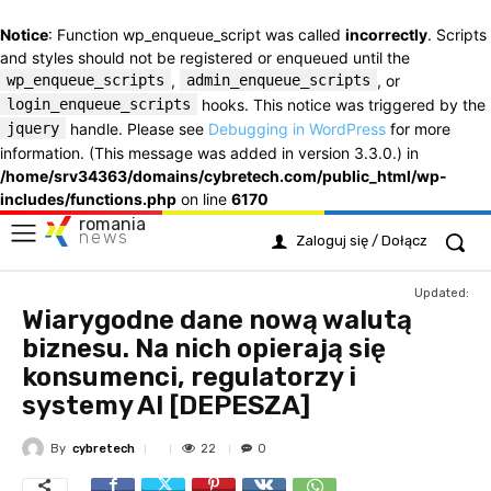
Notice
: Function wp_enqueue_script was called
incorrectly
. Scripts
and styles should not be registered or enqueued until the
wp_enqueue_scripts
,
admin_enqueue_scripts
, or
login_enqueue_scripts
hooks. This notice was triggered by the
jquery
handle. Please see
Debugging in WordPress
for more
information. (This message was added in version 3.3.0.) in
/home/srv34363/domains/cybretech.com/public_html/wp-
includes/functions.php
on line
6170
romania
news
Zaloguj się / Dołącz
Updated:
Wiarygodne dane nową walutą
biznesu. Na nich opierają się
konsumenci, regulatorzy i
systemy AI [DEPESZA]
By
cybretech
22
0